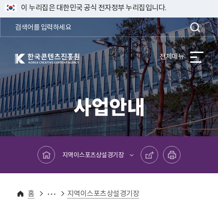
이 누리집은 대한민국 공식 전자정부 누리집입니다.
한국콘텐츠진흥원 KOREA CREATIVE CONTENT AGENCY
전체메뉴
사업안내
메인페이지로 바로가기
공유하기
프린트하기
지역이스포츠상설경기장
사업안내
사업별사이트
홈
지역이스포츠상설경기장