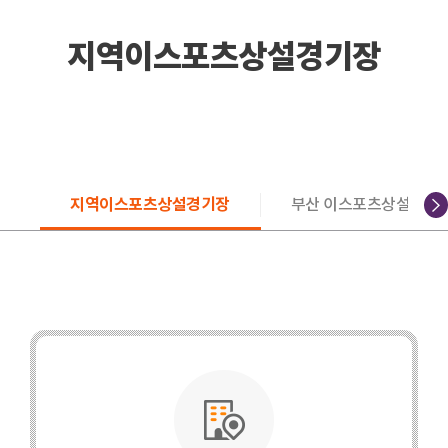
지역이스포츠상설경기장
지역이스포츠상설경기장
부산 이스포츠상설경기