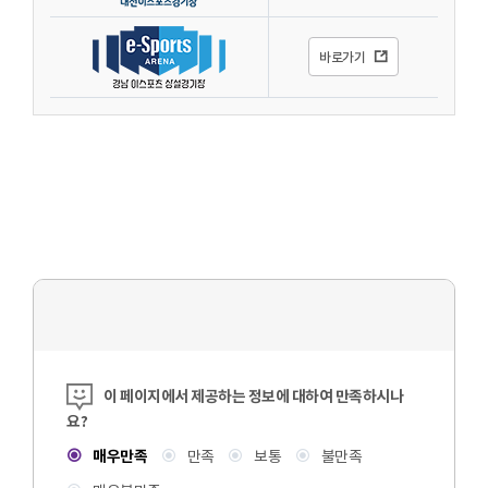
바로가기
콘텐츠 만족도 조사
이 페이지에서 제공하는 정보에 대하여 만족하시나
요?
매우만족
만족
보통
불만족